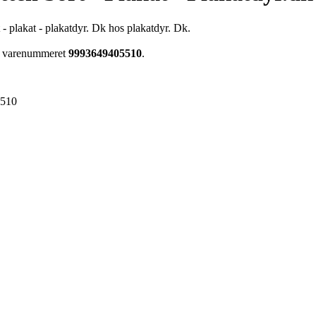
t - plakat - plakatdyr. Dk hos plakatdyr. Dk.
har varenummeret
9993649405510
.
5510