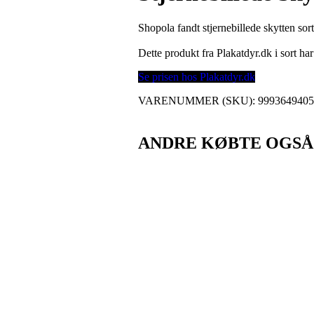
Shopola fandt stjernebillede skytten sor
Dette produkt fra Plakatdyr.dk i sort 
Se prisen hos Plakatdyr.dk
VARENUMMER (SKU):
999364940
ANDRE KØBTE OGSÅ