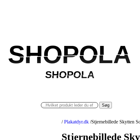
SHOPOLA
SHOPOLA
SHOPOLA
SHOPOLA
Søg
/
Plakatdyr.dk
/
Stjernebillede Skytten So
Stjernebillede Sky