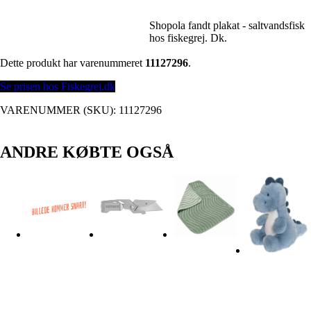
Shopola fandt plakat - saltvandsfisk
hos fiskegrej. Dk.
Dette produkt har varenummeret
11127296
.
Se prisen hos Fiskegrej.dk
VARENUMMER (SKU):
11127296
ANDRE KØBTE OGSÅ