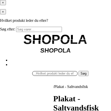
×
×
Hvilket produkt leder du efter?
Søg efter:
SHOPOLA
SHOPOLA
SHOPOLA
SHOPOLA
Søg
/
Plakat - Saltvandsfisk
Plakat -
Saltvandsfisk